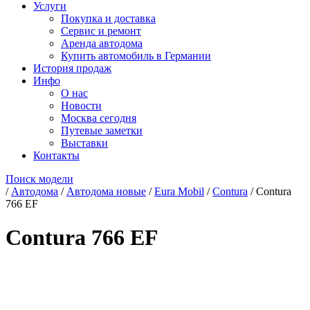
Услуги
Покупка и доставка
Сервис и ремонт
Аренда автодома
Купить автомобиль в Германии
История продаж
Инфо
О нас
Новости
Москва сегодня
Путевые заметки
Выставки
Контакты
Поиск модели
/
Автодома
/
Автодома новые
/
Eura Mobil
/
Contura
/
Contura
766 EF
Contura 766 EF