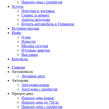
Прицеп-дача с пробегом
Услуги
Покупка и доставка
Сервис и ремонт
Аренда автодома
Купить автомобиль в Германии
История продаж
Инфо
О нас
Новости
Москва сегодня
Путевые заметки
Выставки
Контакты
Главная
Автомобили
Легковое авто
Автодома
Автодома новые
Автодома с пробегом
Прицеп-дача
Прицеп-дача новые
Прицеп-дача до 750 кг
Прицеп-дача с пробегом