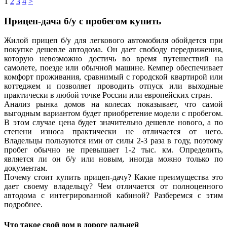
1
2
3
4
>
Прицеп-дача б/у с пробегом купить
Жилой прицеп б/у для легкового автомобиля обойдется при
покупке дешевле автодома. Он дает свободу передвижения,
которую невозможно достичь во время путешествий на
самолете, поезде или обычной машине. Кемпер обеспечивает
комфорт проживания, сравнимый с городской квартирой или
коттеджем и позволяет проводить отпуск или выходные
практически в любой точке России или европейских стран.
Анализ рынка домов на колесах показывает, что самой
выгодным вариантом будет приобретение модели с пробегом.
В этом случае цена будет значительно дешевле нового, а по
степени износа практически не отличается от него.
Владельцы пользуются ими от силы 2-3 раза в году, поэтому
пробег обычно не превышает 1-2 тыс. км. Определить,
является ли он б/у или новым, иногда можно только по
документам.
Почему стоит купить прицеп-дачу? Какие преимущества это
дает своему владельцу? Чем отличается от полноценного
автодома с интегрированной кабиной? Разберемся с этим
подробнее.
Что такое свой дом в дороге дальней