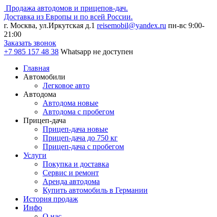
Продажа автодомов и прицепов-дач.
Доставка из Европы и по всей России.
г. Москва, ул.Иркутская д.1
reisemobil@yandex.ru
пн-вс 9:00-
21:00
Заказать звонок
+7 985
157 48 38
Whatsapp не доступен
Главная
Автомобили
Легковое авто
Автодома
Автодома новые
Автодома с пробегом
Прицеп-дача
Прицеп-дача новые
Прицеп-дача до 750 кг
Прицеп-дача с пробегом
Услуги
Покупка и доставка
Сервис и ремонт
Аренда автодома
Купить автомобиль в Германии
История продаж
Инфо
О нас