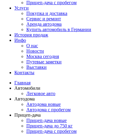
Прицеп-дача с пробегом
Услуги
Покупка и доставка
Сервис и ремонт
Аренда автодома
Купить автомобиль в Германии
История продаж
Инфо
О нас
Новости
Москва сегодня
Путевые заметки
Выставки
Контакты
Главная
Автомобили
Легковое авто
Автодома
Автодома новые
Автодома с пробегом
Прицеп-дача
Прицеп-дача новые
Прицеп-дача до 750 кг
Прицеп-дача с пробегом