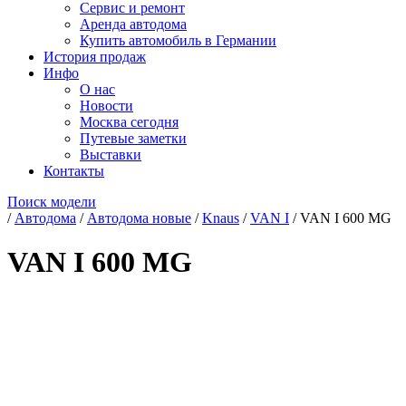
Сервис и ремонт
Аренда автодома
Купить автомобиль в Германии
История продаж
Инфо
О нас
Новости
Москва сегодня
Путевые заметки
Выставки
Контакты
Поиск модели
/
Автодома
/
Автодома новые
/
Knaus
/
VAN I
/
VAN I 600 MG
VAN I 600 MG