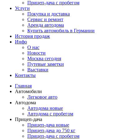
Прицеп-дача с пробегом
Услуги
Покупка и доставка
Сервис и ремонт
Аренда автодома
Купить автомобиль в Германии
История продаж
Инфо
О нас
Новости
Москва сегодня
Путевые заметки
Выставки
Контакты
Главная
Автомобили
Легковое авто
Автодома
Автодома новые
Автодома с пробегом
Прицеп-дача
Прицеп-дача новые
Прицеп-дача до 750 кг
Прицеп-дача с пробегом