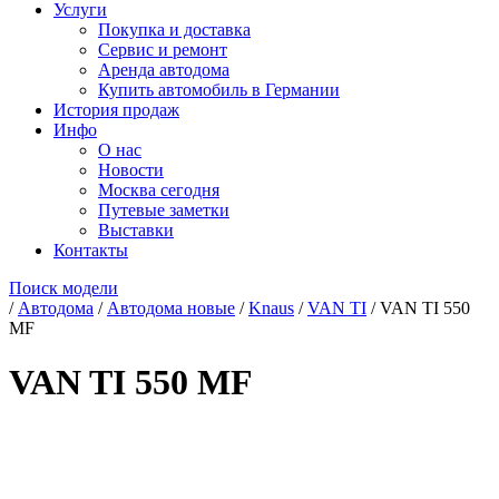
Услуги
Покупка и доставка
Сервис и ремонт
Аренда автодома
Купить автомобиль в Германии
История продаж
Инфо
О нас
Новости
Москва сегодня
Путевые заметки
Выставки
Контакты
Поиск модели
/
Автодома
/
Автодома новые
/
Knaus
/
VAN TI
/
VAN TI 550
MF
VAN TI 550 MF