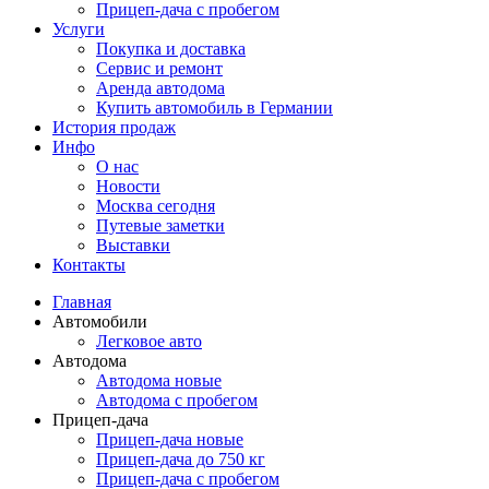
Прицеп-дача с пробегом
Услуги
Покупка и доставка
Сервис и ремонт
Аренда автодома
Купить автомобиль в Германии
История продаж
Инфо
О нас
Новости
Москва сегодня
Путевые заметки
Выставки
Контакты
Главная
Автомобили
Легковое авто
Автодома
Автодома новые
Автодома с пробегом
Прицеп-дача
Прицеп-дача новые
Прицеп-дача до 750 кг
Прицеп-дача с пробегом