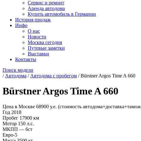
Сервис и ремонт
Аренда автодома
Купить автомобиль в Германии
История продаж
Инфо
О нас
Новости
Москва сегодня
Путевые заметки
Выставки
Контакты
Поиск модели
/
Автодома
/
Автодома с пробегом
/
Bürstner Argos Time A 660
Bürstner Argos Time A 660
Цена в Москве 68900 у.е. (стоимость автодома+доставка+тамо
Год 2018
Пробег 17900 км
Мотор 150 л.с.
МКПП — 6ст
Евро-5
Масса 3500 кг