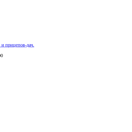
 и прицепов-дач.
00