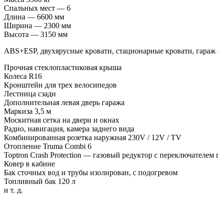
Спальных мест — 6
Длина — 6600 мм
Ширина — 2300 мм
Высота — 3150 мм
ABS+ESP, двухярусные кровати, стационарные кровати, гараж сз
Прочная стеклопластиковая крыша
Колеса R16
Кронштейн для трех велосипедов
Лестница сзади
Дополнительная левая дверь гаража
Маркиза 3,5 м
Москитная сетка на двери и окнах
Радио, навигация, камера заднего вида
Комбинированная розетка наружная 230V / 12V / TV
Отопление Truma Combi 6
Toptron Crash Protection — газовый редуктор с переключателем 
Ковер в кабине
Бак сточных вод и трубы изолирован, с подогревом
Топливный бак 120 л
и т. д.