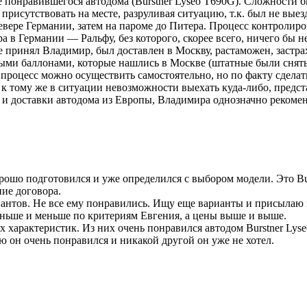
е понравившегося автодома (Burstner Lyseo T690G). Сложности б
присутствовать на месте, разруливая ситуацию, т.к. был не выезд
евере Германии, затем на пароме до Питера. Процесс контролир
в Германии — Ральфу, без которого, скорее всего, ничего бы н
принял Владимир, был доставлен в Москву, растаможен, застрах
ми баллонами, которые нашлись в Москве (штатные были сняты п
от процесс можно осуществить самостоятельно, но по факту сделат
 к тому же в ситуации невозможности выехать куда-либо, пред
а и доставки автодома из Европы, Владимира однозначно рекоме
шо подготовился и уже определился с выбором модели. Это Burstn
ие договора.
ариантов. Не все ему понравились. Ищу еще варианты и присыла
еньше и меньше по критериям Евгения, а цены выше и выше.
 характеристик. Из них очень понравился автодом Burstner Lyse
он очень понравился и никакой другой он уже не хотел.