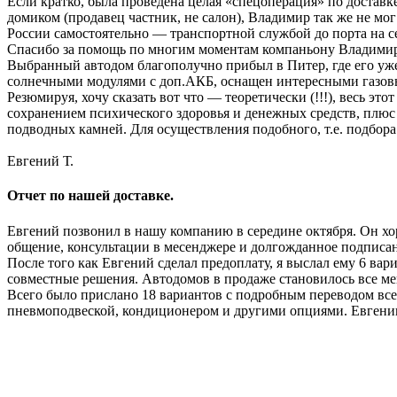
Если кратко, была проведена целая «спецоперация» по доставк
домиком (продавец частник, не салон), Владимир так же не мог 
России самостоятельно — транспортной службой до порта на с
Спасибо за помощь по многим моментам компаньону Владимира 
Выбранный автодом благополучно прибыл в Питер, где его уже 
солнечными модулями с доп.АКБ, оснащен интересными газовы
Резюмируя, хочу сказать вот что — теоретически (!!!), весь эт
сохранением психического здоровья и денежных средств, плюс
подводных камней. Для осуществления подобного, т.е. подбор
Евгений Т.
Отчет по нашей доставке.
Евгений позвонил в нашу компанию в середине октября. Он хоро
общение, консультации в месенджере и долгожданное подписан
После того как Евгений сделал предоплату, я выслал ему 6 в
совместные решения. Автодомов в продаже становилось все м
Всего было прислано 18 вариантов с подробным переводом всех
пневмоподвеской, кондиционером и другими опциями. Евгению 