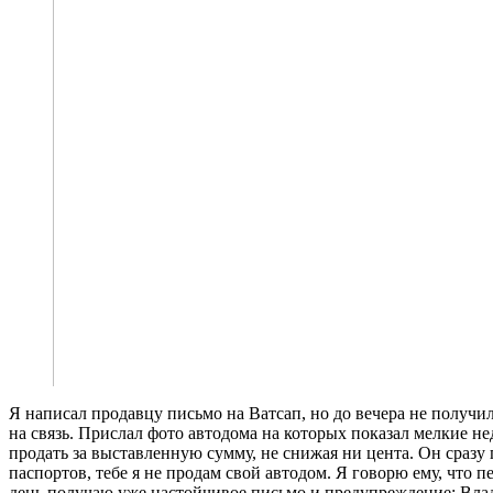
Я написал продавцу письмо на Ватсап, но до вечера не получил
на связь. Прислал фото автодома на которых показал мелкие не
продать за выставленную сумму, не снижая ни цента. Он сразу
паспортов, тебе я не продам свой автодом. Я говорю ему, что 
день получаю уже настойчивое письмо и предупреждение: Влад