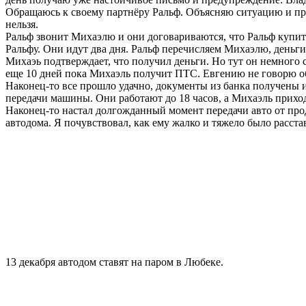
Обращаюсь к своему партнёру Ральф. Объясняю ситуацию и прош
нельзя.
Ральф звонит Михаэлю и они договариваются, что Ральф купит
Ральфу. Они идут два дня. Ральф перечисляем Михаэлю, деньг
Михаэь подтверждает, что получил деньги. Но тут он немного 
еще 10 дней пока Михаэль получит ПТС. Евгению не говорю об э
Наконец-то все прошло удачно, документы из банка получены и
передачи машины. Они работают до 18 часов, а Михаэль приход
Наконец-то настал долгожданный момент передачи авто от про
автодома. Я почувствовал, как ему жалко и тяжело было расста
13 декабря автодом ставят на паром в Любеке.