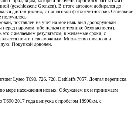
ыли с продавцом, который не очень торопился расстаться с
ной (geschlossene Grenzen). В итоге автодом добирался до
овался дистанционно, с пошаговой фотоотчетностью. Отдельное
е получилось.
ован, поставлен на учет на мое имя. Был дооборудован
еред паромом, ибо нельзя по технике безопасности).
ь это с желаемым результатом, в желаемые сроки, с
ставляется почти невозможным. Множество нюансов и
ндую! Покупкой доволен.
er Lyseo T690, 726, 728, Dethleffs 7057. Долгая переписка,
ю по мере нахождения новых. Обсуждаем их и принимаем
o T690 2017 года выпуска с пробегом 18900км, с