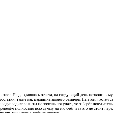
 ответ. Не дождавшись ответа, на следующий день позвонил ему.
достатки, такие как царапина заднего бампера. На этом я хотел с
 предупредил: если ты не хочешь покупать, то заберёт покупате
переведём полностью всю сумму на его счёт и за это не стоит пе
имир, ищи немца, тебе не продам!