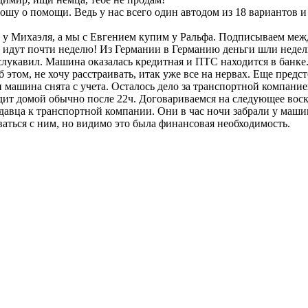
у о помощи. Ведь у нас всего один автодом из 18 вариантов и 
 у Михаэля, а мы с Евгением купим у Ральфа. Подписываем меж
и идут почти неделю! Из Германии в Германию деньги шли недел
слукавил. Машина оказалась кредитная и ПТС находится в банке
том, не хочу расстраивать, итак уже все на нервах. Еще предстои
 машина снята с учета. Осталось дело за транспортной компание
ит домой обычно после 22ч. Договариваемся на следующее воскр
давца к транспортной компании. Они в час ночи забрали у маши
ваться с ним, но видимо это была финансовая необходимость.