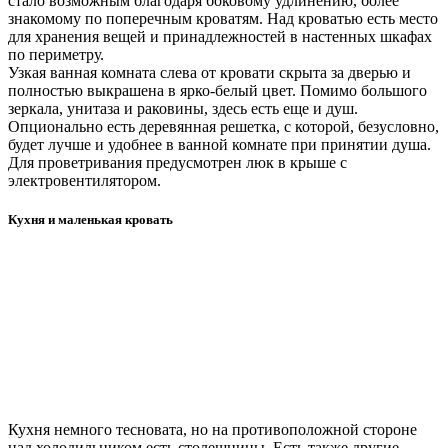
стало возможным благодаря боковому удлинению, более
знакомому по поперечным кроватям. Над кроватью есть место
для хранения вещей и принадлежностей в настенных шкафах
по периметру.
Узкая ванная комната слева от кровати скрыта за дверью и
полностью выкрашена в ярко-белый цвет. Помимо большого
зеркала, унитаза и раковины, здесь есть еще и душ.
Опционально есть деревянная решетка, с которой, безусловно,
будет лучше и удобнее в ванной комнате при принятии душа.
Для проветривания предусмотрен люк в крыше с
электровентилятором.
Кухня и маленькая кровать
Кухня немного тесновата, но на противоположной стороне
над холодильником есть столешницы. Есть также другие