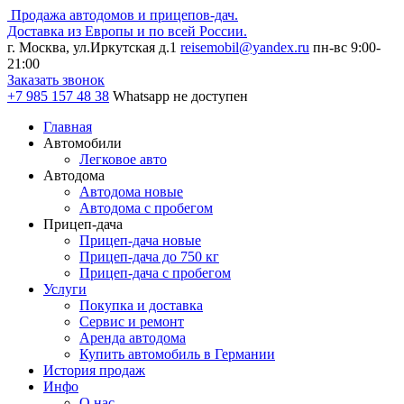
Продажа автодомов и прицепов-дач.
Доставка из Европы и по всей России.
г. Москва, ул.Иркутская д.1
reisemobil@yandex.ru
пн-вс 9:00-
21:00
Заказать звонок
+7 985
157 48 38
Whatsapp не доступен
Главная
Автомобили
Легковое авто
Автодома
Автодома новые
Автодома с пробегом
Прицеп-дача
Прицеп-дача новые
Прицеп-дача до 750 кг
Прицеп-дача с пробегом
Услуги
Покупка и доставка
Сервис и ремонт
Аренда автодома
Купить автомобиль в Германии
История продаж
Инфо
О нас