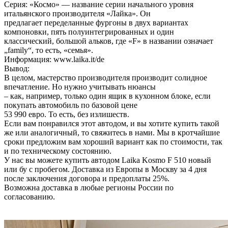
Серия: «Космо» — название серии начального уровня
итальянского производителя «Лайка». Он
предлагает переделанные фургоны в двух вариантах
компоновки, пять полуинтегрированных и один
классический, большой альков, где «F» в названии означает
„family“, то есть, «семья».
Информация: www.laika.it/de
Вывод:
В целом, мастерство производителя производит солидное
впечатление. Но нужно учитывать нюансы
– как, например, только один ящик в кухонном блоке, если
покупать автомобиль по базовой цене
53 990 евро. То есть, без излишеств.
Если вам понравился этот автодом, и вы хотите купить такой
же или аналогичный, то свяжитесь в нами. Мы в кротчайшие
сроки предложим вам хороший вариант как по стоимости, так
и по техническому состоянию.
У нас вы можете купить автодом Laika Kosmo F 510 новый
или бу с пробегом. Доставка из Европы в Москву за 4 дня
после заключения договора и предоплаты 25%.
Возможна доставка в любые регионы России по
согласованию.