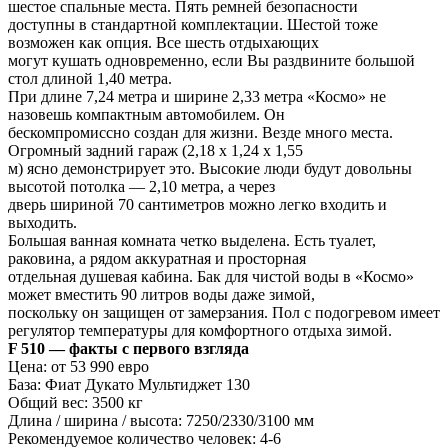
шестое спальные места. Пять ремней безопасности
доступны в стандартной комплектации. Шестой тоже
возможен как опция. Все шесть отдыхающих
могут кушать одновременно, если Вы раздвините большой
стол длиной 1,40 метра.
При длине 7,24 метра и ширине 2,33 метра «Космо» не
назовешь компактным автомобилем. Он
бескомпромиссно создан для жизни. Везде много места.
Огромный задний гараж (2,18 х 1,24 х 1,55
м) ясно демонстрирует это. Высокие люди будут довольны
высотой потолка — 2,10 метра, а через
дверь шириной 70 сантиметров можно легко входить и
выходить.
Большая ванная комната четко выделена. Есть туалет,
раковина, а рядом аккуратная и просторная
отдельная душевая кабина. Бак для чистой воды в «Космо»
может вместить 90 литров воды даже зимой,
поскольку он защищен от замерзания. Пол с подогревом имеет
регулятор температуры для комфортного отдыха зимой.
F 510 — факты с первого взгляда
Цена: от 53 990 евро
База: Фиат Дукато Мультиджет 130
Общий вес: 3500 кг
Длина / ширина / высота: 7250/2330/3100 мм
Рекомендуемое количество человек: 4-6