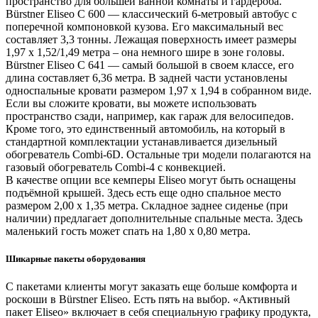
пространство для большей ванной комнаты и гардероба.
Bürstner Eliseo C 600 — классический 6-метровый автобус с
поперечной компоновкой кузова. Его максимальный вес
составляет 3,3 тонны. Лежащая поверхность имеет размеры
1,97 х 1,52/1,49 метра – она немного шире в зоне головы.
Bürstner Eliseo C 641 — самый большой в своем классе, его
длина составляет 6,36 метра. В задней части установлены
односпальные кровати размером 1,97 x 1,94 в собранном виде.
Если вы сложите кровати, вы можете использовать
пространство сзади, например, как гараж для велосипедов.
Кроме того, это единственный автомобиль, на который в
стандартной комплектации устанавливается дизельный
обогреватель Combi-6D. Остальные три модели полагаются на
газовый обогреватель Combi-4 с конвекцией.
В качестве опции все кемперы Eliseo могут быть оснащены
подъёмной крышей. Здесь есть еще одно спальное место
размером 2,00 х 1,35 метра. Складное заднее сиденье (при
наличии) предлагает дополнительные спальные места. Здесь
маленький гость может спать на 1,80 х 0,80 метра.
Шикарные пакеты оборудования
С пакетами клиенты могут заказать еще больше комфорта и
роскоши в Bürstner Eliseo. Есть пять на выбор. «Активный
пакет Eliseo» включает в себя специальную графику продукта,