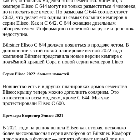
как и у остальных моделей этого семейства. Конечно, в
кемпере Eliseo C 644 могут не только разместиться 4 человека,
но и поехать все вместе. По размерам C 644 соответствует
C642, что делает его одним из самых больших кемперов в
серии Eliseo. Как и C 642, C 644 оснащен дизельным
обогревателем. Информация о полезной нагрузке и цене пока
недоступна.
Bürstner Eliseo C 644 должен появиться в продаже летом. В
дополнение к этой новой планировке весной 2022 года
компания Bürstner представила новые версии кемпера с
подъёмной крышей Copa и новой серии кемперов Lineo .
Серия Eliseo 2022: больше новостей
Новшество есть и в других планировках домов семейства
Eliseo: крышу теперь можно дополнить солярием. Это
относится ко всем моделям, кроме C 644. Мы уже
протестировали Eliseo C 600.
Премьера Бюрстнер Элизео 2021
В 2021 году на рынок вышла Eliseo как вторая, несколько
более высококлассная серия автобусов от Bürstner. Комфорт
плюс жизнь в фургоне — вот что обещает новый дом на