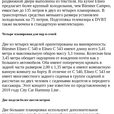
раздвижной двери выполнена из текстиля. На кухне Eliseo
предлагает более крупный холодильник, чем Bürstner Campeo,
емкостью до 135 литров в двух из четырех планировках. В
транспортных средствах меньшего размера установлен
холодильник на 75 литров. Подготовка телевизора к DVBT
также включена в стандартную комплектацию.
Четыре планировки для пар и семей
Две из четырех моделей ориентированы на маневренность:
Bürstner Eliseo C 540 и Eliseo C 543 имеют длину всего 5,41
метра и максимальную общую массу 3,3 тонны. Колесная база
3,45 метра обещает ощущения от вождения почти как у
большого автомобиля. Оба имеют поперечную кровать в
задней части размером 2,00 х 1,35 метра и имеют компактную
ванную комнату на борту. В отличие от C 540, Eliseo C 543 не
имеет многоместного заднего сиденья в группе сидений и
рассчитан на двух человек с сиденьями водителя и переднего
пассажира. Этот концепт уже известен по представленному в
2019 году City Car Harmony Line .
Две модели более шести метров
Две большие планировки используют дополнительное