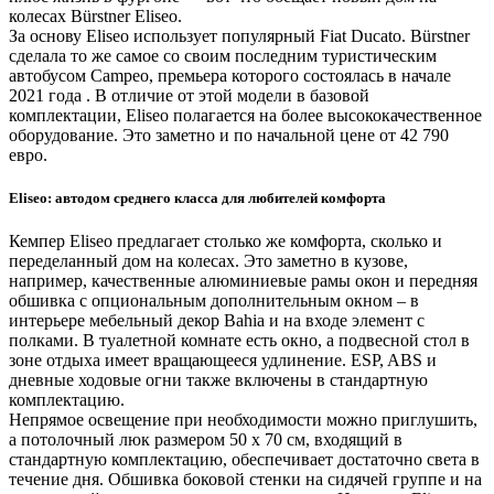
колесах Bürstner Eliseo.
За основу Eliseo использует популярный Fiat Ducato. Bürstner
сделала то же самое со своим последним туристическим
автобусом Campeo, премьера которого состоялась в начале
2021 года . В отличие от этой модели в базовой
комплектации, Eliseo полагается на более высококачественное
оборудование. Это заметно и по начальной цене от 42 790
евро.
Eliseo: автодом среднего класса для любителей комфорта
Кемпер Eliseo предлагает столько же комфорта, сколько и
переделанный дом на колесах. Это заметно в кузове,
например, качественные алюминиевые рамы окон и передняя
обшивка с опциональным дополнительным окном – в
интерьере мебельный декор Bahia и на входе элемент с
полками. В туалетной комнате есть окно, а подвесной стол в
зоне отдыха имеет вращающееся удлинение. ESP, ABS и
дневные ходовые огни также включены в стандартную
комплектацию.
Непрямое освещение при необходимости можно приглушить,
а потолочный люк размером 50 x 70 см, входящий в
стандартную комплектацию, обеспечивает достаточно света в
течение дня. Обшивка боковой стенки на сидячей группе и на