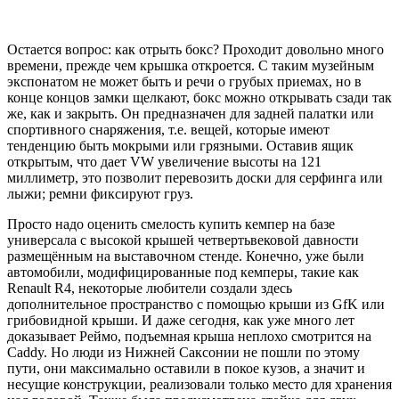
Остается вопрос: как отрыть бокс? Проходит довольно много
времени, прежде чем крышка откроется. С таким музейным
экспонатом не может быть и речи о грубых приемах, но в
конце концов замки щелкают, бокс можно открывать сзади так
же, как и закрыть. Он предназначен для задней палатки или
спортивного снаряжения, т.е. вещей, которые имеют
тенденцию быть мокрыми или грязными. Оставив ящик
открытым, что дает VW увеличение высоты на 121
миллиметр, это позволит перевозить доски для серфинга или
лыжи; ремни фиксируют груз.
Просто надо оценить смелость купить кемпер на базе
универсала с высокой крышей четвертьвековой давности
размещённым на выставочном стенде. Конечно, уже были
автомобили, модифицированные под кемперы, такие как
Renault R4, некоторые любители создали здесь
дополнительное пространство с помощью крыши из GfK или
грибовидной крыши. И даже сегодня, как уже много лет
доказывает Реймо, подъемная крыша неплохо смотрится на
Caddy. Но люди из Нижней Саксонии не пошли по этому
пути, они максимально оставили в покое кузов, а значит и
несущие конструкции, реализовали только место для хранения