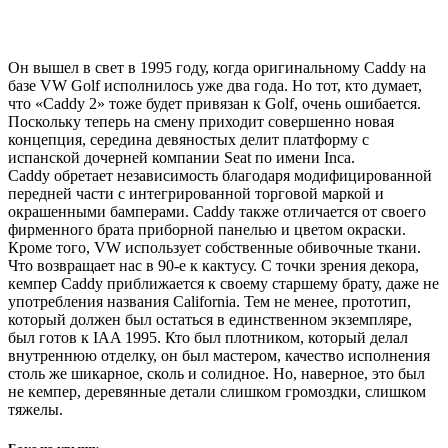
Он вышел в свет в 1995 году, когда оригинальному Caddy на
базе VW Golf исполнилось уже два года. Но тот, кто думает,
что «Caddy 2» тоже будет привязан к Golf, очень ошибается.
Поскольку теперь на смену приходит совершенно новая
концепция, середина девяностых делит платформу с
испанской дочерней компании Seat по имени Inca.
Caddy обретает независимость благодаря модифицированной
передней части с интегрированной торговой маркой и
окрашенными бамперами. Caddy также отличается от своего
фирменного брата приборной панелью и цветом окраски.
Кроме того, VW использует собственные обивочные ткани.
Что возвращает нас в 90-е к кактусу. С точки зрения декора,
кемпер Caddy приближается к своему старшему брату, даже не
употребления названия California. Тем не менее, прототип,
который должен был остаться в единственном экземпляре,
был готов к IAA 1995. Кто был плотником, который делал
внутреннюю отделку, он был мастером, качество исполнения
столь же шикарное, сколь и солидное. Но, наверное, это был
не кемпер, деревянные детали слишком громоздки, слишком
тяжелы.