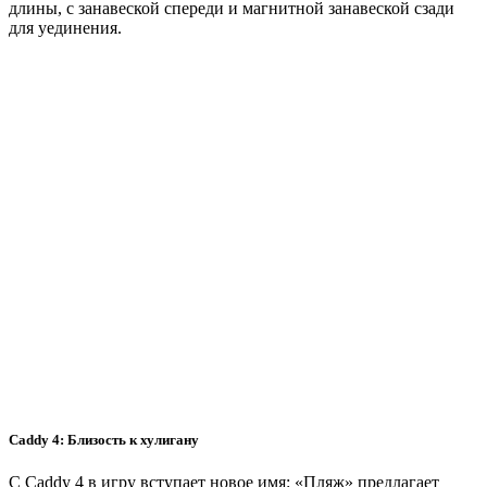
длины, с занавеской спереди и магнитной занавеской сзади
для уединения.
Caddy 4: Близость к хулигану
С Caddy 4 в игру вступает новое имя: «Пляж» предлагает