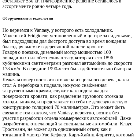
составляет 530 кг. Платформенное решение оставалось в
ассортименте ровно четыре года.
Оборудование и технологии
Но вернемся к Vantasy, у которого есть холодильник.
Маленький Fridgideur, установленный в центре за сиденьями,
был подходящим для быстрого доступа во время вождения
благодаря выемке в деревянной панели кровати.
Говоря о поездке, дизельный мотор мощностью 100
лошадиных сил обеспечивал тягу, которая с его 1896
кубическими сантиметрами разгонял автомобиль до скорости
178 км/ч. В середине 1990-х это была действительно быстрая
машина.
Лежачая поверхность изготовлена из цельного дерева, как и
стол А переборка в подвале, искусно снабженная
закругленными краями, служит как подставка для
поверхности кровати, как разделение грузового отсека за
холодильником, и представляет из себя не дешевую легкую
конструкцию толщиной 70 миллиметров. Это может быть
связано с тем фактом, что Vantasy, вероятно, возник без
участия разработки отдела коммерческих автомобилей. Даже
разработчик, отвечающий за специальные автомобили, Клаус
Тростманн, не может дать однозначный ответ, как и
тогдашний мастер Уве Кефнер. Карл-Хайнц Форитта, который