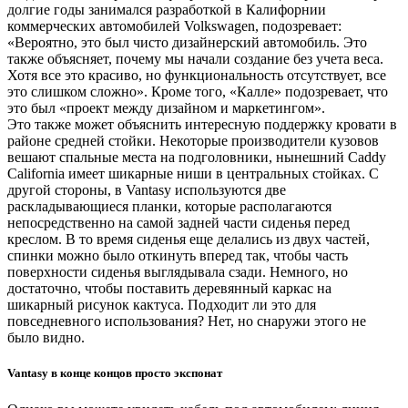
долгие годы занимался разработкой в Калифорнии
коммерческих автомобилей Volkswagen, подозревает:
«Вероятно, это был чисто дизайнерский автомобиль. Это
также объясняет, почему мы начали создание без учета веса.
Хотя все это красиво, но функциональность отсутствует, все
это слишком сложно». Кроме того, «Калле» подозревает, что
это был «проект между дизайном и маркетингом».
Это также может объяснить интересную поддержку кровати в
районе средней стойки. Некоторые производители кузовов
вешают спальные места на подголовники, нынешний Caddy
California имеет шикарные ниши в центральных стойках. С
другой стороны, в Vantasy используются две
раскладывающиеся планки, которые располагаются
непосредственно на самой задней части сиденья перед
креслом. В то время сиденья еще делались из двух частей,
спинки можно было откинуть вперед так, чтобы часть
поверхности сиденья выглядывала сзади. Немного, но
достаточно, чтобы поставить деревянный каркас на
шикарный рисунок кактуса. Подходит ли это для
повседневного использования? Нет, но снаружи этого не
было видно.
Vantasy в конце концов просто экспонат