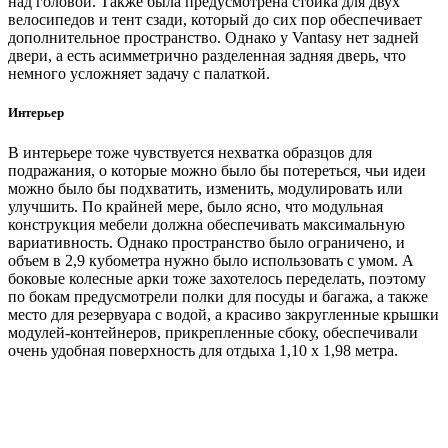
над головой. Также была предусмотрена стойка для двух
велосипедов и тент сзади, который до сих пор обеспечивает
дополнительное пространство. Однако у Vantasy нет задней
двери, а есть асимметрично разделенная задняя дверь, что
немного усложняет задачу с палаткой.
Интерьер
В интерьере тоже чувствуется нехватка образцов для
подражания, о которые можно было бы потереться, чьи идеи
можно было бы подхватить, изменить, модулировать или
улучшить. По крайней мере, было ясно, что модульная
конструкция мебели должна обеспечивать максимальную
вариативность. Однако пространство было ограничено, и
объем в 2,9 кубометра нужно было использовать с умом. А
боковые колесные арки тоже захотелось переделать, поэтому
по бокам предусмотрели полки для посуды и багажа, а также
место для резервуара с водой, а красиво закругленные крышки
модулей-контейнеров, прикрепленные сбоку, обеспечивали
очень удобная поверхность для отдыха 1,10 х 1,98 метра.