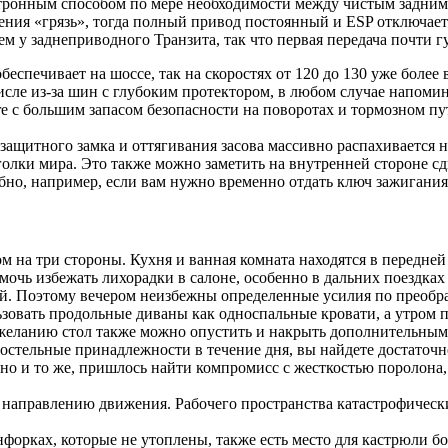
ктронным способом по мере необходимости между чистым задним
ения «грязь», тогда полный привод постоянный и ESP отключае
ем у заднеприводного Транзита, так что первая передача почти г
беспечивает на шоссе, так на скоростях от 120 до 130 уже более
сле из-за шин с глубоким протектором, в любом случае напомина
re с большим запасом безопасности на поворотах и тормозном пут
ащитного замка и оттягивания засова массивно распахивается на
голки мира. Это также можно заметить на внутренней стороне с
бно, например, если вам нужно временно отдать ключ зажигания
м на три стороны. Кухня и ванная комната находятся в передней
мочь избежать лихорадки в салоне, особенно в дальних поездка
ей. Поэтому вечером неизбежны определенные усилия по преобр
зовать продольные диваны как односпальные кровати, а утром 
о желанию стол также можно опустить и накрыть дополнительны
 постельные принадлежности в течение дня, вы найдете достаточн
но и то же, пришлось найти компромисс с жесткостью поролона, 
направлению движения. Рабочего пространства катастрофически 
форках, которые не утоплены, также есть место для кастрюли б