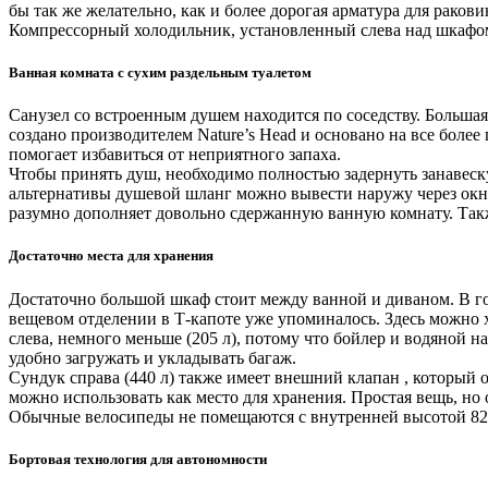
бы так же желательно, как и более дорогая арматура для рак
Компрессорный холодильник, установленный слева над шкафом 
Ванная комната с сухим раздельным туалетом
Санузел со встроенным душем находится по соседству. Большая
создано производителем Nature’s Head и основано на все боле
помогает избавиться от неприятного запаха.
Чтобы принять душ, необходимо полностью задернуть занавеску
альтернативы душевой шланг можно вывести наружу через окно
разумно дополняет довольно сдержанную ванную комнату. Так
Достаточно места для хранения
Достаточно большой шкаф стоит между ванной и диваном. В г
вещевом отделении в Т-капоте уже упоминалось. Здесь можно х
слева, немного меньше (205 л), потому что бойлер и водяной 
удобно загружать и укладывать багаж.
Сундук справа (440 л) также имеет внешний клапан , который
можно использовать как место для хранения. Простая вещь, но 
Обычные велосипеды не помещаются с внутренней высотой 82 с
Бортовая технология для автономности