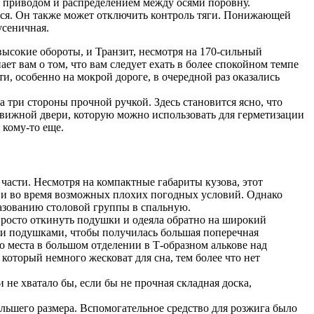
 приводом и распределением между осями поровну.
тся. Он также может отключить контроль тяги. Понижающей
усеничная.
 высокие обороты, и Транзит, несмотря на 170-сильный
ет вам о том, что вам следует ехать в более спокойном темпе
и, особенно на мокрой дороге, в очередной раз оказались
 три стороны прочной ручкой. Здесь становится ясно, что
движной двери, которую можно использовать для герметизации
 кому-то еще.
 части. Несмотря на компактные габариты кузова, этот
х и во время возможных плохих погодных условий. Однако
азованию столовой группы в спальную.
просто откинуть подушки и одеяла обратно на широкий
ми подушками, чтобы получилась большая поперечная
о места в большом отделении в Т-образном алькове над
который немного жесковат для сна, тем более что нет
не хватало бы, если бы не прочная складная доска,
ольшего размера. Вспомогательное средство для розжига было