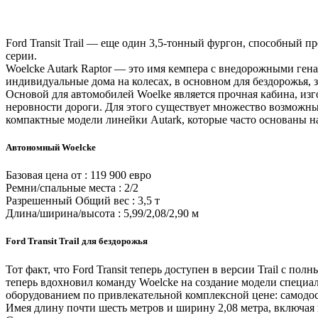
Ford Transit Trail — еще один 3,5-тонный фургон, способный
серии.
Woelcke Autark Raptor — это имя кемпера с внедорожными гена
индивидуальные дома на колесах, в основном для бездорожья, з
Основой для автомобилей Woelke является прочная кабина, и
неровности дороги. Для этого существует множество возможн
компактные модели линейки Autark, которые часто основаны на
Автономный Woelcke
Базовая цена от : 119 900 евро
Ремни/спальные места : 2/2
Разрешенный Общий вес : 3,5 т
Длина/ширина/высота : 5,99/2,08/2,90 м
Ford Transit Trail для бездорожья
Тот факт, что Ford Transit теперь доступен в версии Trail с 
теперь вдохновил команду Woelcke на создание модели специа
оборудованием по привлекательной комплексной цене: самодос
Имея длину почти шесть метров и ширину 2,08 метра, включая