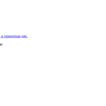
 и прицепов-дач.
00