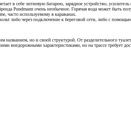
етает в себе литиевую батарею, зарядное устройство, усилитель
енда Pundmann очень необычное. Горячая вода может быть получ
me, часто используемому в караванах.
 вольт либо через подключение к береговой сети, либо с помощь
 названием, но и своей структурой. От разделительного туалета
ми внедорожными характеристиками, но на трассе требует дост