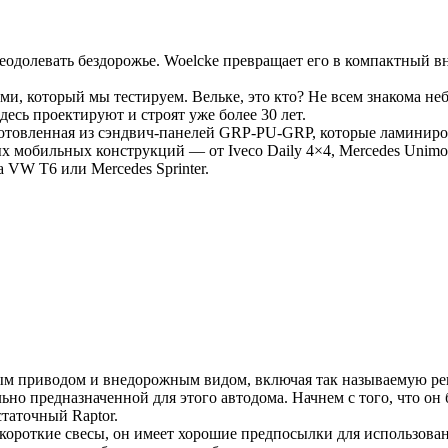
 преодолевать бездорожье. Woelcke превращает его в компактны
ми, который мы тестируем. Вельке, это кто? Не всем знакома н
десь проектируют и строят уже более 30 лет.
зготовленная из сэндвич-панелей GRP-PU-GRP, которые ламинир
ых мобильных конструкций — от Iveco Daily 4×4, Mercedes Un
 VW T6 или Mercedes Sprinter.
полным приводом и внедорожным видом, включая так называемую р
льно предназначенной для этого автодома. Начнем с того, что о
таточный Raptor.
 короткие свесы, он имеет хорошие предпосылки для использов