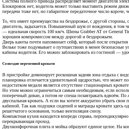
Система полного привода распределяет момент двигателя эле
Блокировок нет, водитель может только выставить режим движ
передачи тоже нет, но габаритное передаточное число короче, ч
То, что имеет преимущества на бездорожье, с другой стороны, о
двигатель, задыхается. Повышенный шум от вождения, в том чи
— идеальная скорость 100 км/ч. Шины Grabber AT от General Ti
хорошим компромиссом между дорогой и бездорожьем.
Дверь каюты почти напоминает сейф, который после открытия з
Вельке тоже подумывает о путешествиях в менее безопасные у
кабины водителя. Его можно заблокировать из гостиной — удо
Созвездие переменной кровати
В пристройке доминирует роскошная задняя зона отдыха с видо
планировка отличается удивительной щедростью, что может по
недостатком медали является отсутствие стационарных кроват
Но этим можно ограничиться самым необходимым, если исполь
поперечный диван, а потом не спеша позавтракать вдвоём. П
двуспальная кровать. А если вы хотите аккуратно убрать свои
кабиной. Так как подушки сидений и матрацы кровати здесь од
решетчатого основания, только вентиляция снизу.
Компактная кухня находится впереди справа, перпендикулярно 
перекрывающая проход.
Двухконфорочная плита и мойка образуют единое целое. На кон