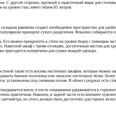
овины. С другой стороны, прочный и практичный ящик для столо
на уровне глаз, имеет объем 85 литров.
 складная раковина создает необходимое пространство для удоб
е популярном принципе сухого разделения. Фекалии собираются о
. Его можно прикрепить к стене на уровне бедер с помощью заст
. Навесной шкаф с тремя отсеками, достаточным местом для хра
же пригодится поперечина для сушки мокрой одежды.
остиной также есть восемь настенных шкафов, которые можно 
ранить банные полотенца или запасное постельное белье. Более 
насос установлены под съемным полом. В обоих сундуках есть с
 откидывается внизу и после открывания удерживается в горизо
очень практичная. Наконец, в задней части есть внешнее отделен
антиметра, но этого должно быть достаточно для горных велос