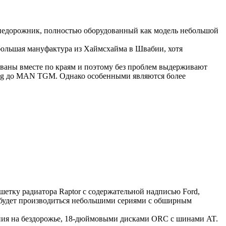
й внедорожник, полностью оборудованный как модель небольшой
ебольшая мануфактура из Хаймсхайма в Швабии, хотя
ованы вместе по краям и поэтому без проблем выдерживают
imog до MAN TGM. Однако особенными являются более
ешетку радиатора Raptor с содержательной надписью Ford,
н будет производиться небольшими сериями с обширным
ания на бездорожье, 18-дюймовыми дисками ORC с шинами AT.