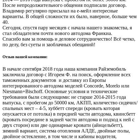
После непродолжительного общения подписали договор.
Владимир регулярно присылал на е-мейл интересные
варианты. В общей сложности их было, наверное, больше чем
40.
Сегодня, спустя пару месяцев с начала нашего знакомства, я
стал обладателем почти нового автодома Франкиа.
Спасибо вам за помощь и деловое сотрудничество! Всё четко,
по делу, без суеты и заоблачных обещаний!
Отзыв нашей компании:
В начале сентября 2018 года наша компания Райземобиль
заключила договор с Игорем Ф. на поиск, оформление всех
таможенных документов и доставку из Европы
интегрированного автодома моделей Concorde, Morelo или
Niesmann+Bischoff. Основные условия и технические
требования были следующими: не старше 2014-2015 года
выпуска, с пробегом до 50000 км, АКПП, количество сидячих/
спальных мест – 4-5, хуббетт спереди (кровать которая
опускается от потолка) в передней части автодома, квинсбетт
(кровать посредине в задней части автодома и подход к ней с
двух сторон) или две одинарные кровати (айнцельбетт),
зимний вариант, система отопления АЛДЕ, двойные полы,
двойное остекление, в том числе и кабины водителя,