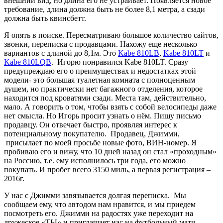
внешний вид, но длина его не устраивает. Появляется новое
требование, длина должна быть не более 8,1 метра, а сзади
должна быть квинсбетт.
Я опять в поиске. Пересматриваю большое количество сайтов,
звонки, переписка с продавцами. Нахожу еще несколько
вариантов с длиной до 8,1м. Это
Kabe 810LB
,
Kabe 810LT
и
Kabe 810LQB
. Игорю понравился Kabe 810LT. Сразу
предупреждаю его о преимуществах и недостатках этой
модели- это большая туалетная комната с полноценным
душем, но практически нет багажного отделения, которое
находится под кроватями сзади. Места там, действительно,
мало. А говорить о том, чтобы взять с собой велосипеды даже
нет смысла. Но Игорь просит узнать о нём. Пишу письмо
продавцу. Он отвечает быстро, проявляя интерес к
потенциальному покупателю. Продавец, Джимми,
присылает по моей просьбе новые фото, ВИН-номер. Я
пробиваю его и вижу, что 10 дней назад он стал «проходным»
на Россию, т.е. ему исполнилось три года, его можно
покупать. И пробег всего 3150 миль, а первая регистрация –
2016г.
У нас с Джимми завязывается долгая переписка. Мы
сообщаем ему, что автодом нам нравится, и мы приедем
посмотреть его. Джимми на радостях уже переходит на
дружеское «ТЫ» и приглашает нас на футбольный матч,