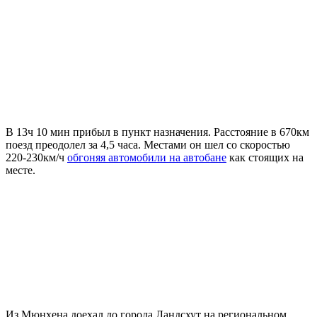
В 13ч 10 мин прибыл в пункт назначения. Расстояние в 670км
поезд преодолел за 4,5 часа. Местами он шел со скоростью
220-230км/ч
обгоняя автомобили на автобане
как стоящих на
месте.
Из Мюнхена доехал до города Ландсхут на региональном