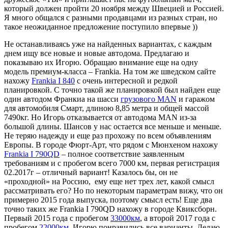
который должен пройти 20 ноября между Швецией и Россией.
Я много общался с разными продавцами из разных стран, но
такое неожиданное предложение поступило впервые ))
Не останавливаясь уже на найденных вариантах, с каждым
днем ищу все новые и новые автодома. Предлагаю и
показываю их Игорю. Обращаю внимание еще на одну
модель премиум-класса – Frankia. На том же шведском сайте
нахожу
Frankia I 840
с очень интересной и редкой
планировкой. С точно такой же планировкой был найден еще
один автодом Франкиа на шасси
грузового MAN
и гаражом
для автомобиля Смарт, длиною 8,85 метра и общей массой
7490кг. Но Игорь отказывается от автодома MAN из-за
большой длины. Шансов у нас остается все меньше и меньше.
Не теряю надежду и еще раз прохожу по всем объявлениям
Европы. В городе Фюрт-Арт, что рядом с Мюнхеном нахожу
Frankia I 790QD
– полное соответствие заявленным
требованиям и с пробегом всего 7000 км, первая регистрация
02.2017г – отличный вариант! Казалось бы, он не
«проходной» на Россию, ему еще нет трех лет, какой смысл
рассматривать его? Но по некоторым параметрам вижу, что он
примерно 2015 года выпуска, поэтому смысл есть! Еще два
точно таких же Frankia I 790QD нахожу в городе Квиксборн.
Первый 2015 года с пробегом
33000км
, а второй 2017 года с
пробегом
22000км
. Игорю понравились все варианты. Делаю