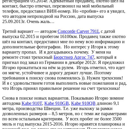
регистрацией 05.2014г. Адекватный продавец, охотно шёл на
контакт, быстро отвечал, перезвонил на мой мобильный
телефон, предоставил ВИН-номер. Но «пробив» его я увидел,
что автодом непроходной на Россию, дата выпуска
25.09.2013г. Очень жаль…
Третий вариант — автодом
Concorde Carver 791L
с датой
выпуска 02.2015 и пробегом 16100км. Продавец также охотно
шёл на контакт, предоставил мне по нему всю информацию и
дополнительные фотографии. Но интерес у Игоря к этому
варианту пропал. И я догадываюсь почему. У меня на
ремонте стоял трехосный
Бюрстнер Аргос 747
, который я
пригнал под заказ из Германии в декабре 2012г. Я предложил
Игорю прокатиться на нём за рулем. Игорь отметил, что идет
он мягче, устойчивее и дорогу держит лучше. Поэтому
требования к поиску снова поменялись )). Нужен трехосник!
И я с удовольствием готов выполнить новые пожелания и рад,
что Игорь принял правильное решение на счет трехосника!
Снова в поиске новых вариантов. Показываю Игорю зимние
автодома
Kabe 910T
,
Kabe 910GB
,
Kabe 910QB
длиною 9,1
метра, производства Швеции. Т.е. уже выхожу за рамки
дозволенных размеров – 8,5 метров, но с теми же параметрами
по всем остальным критериям. У всех пробег не более 3500
миль и год выпуска 2015-2016. Игорю нравятся планировка и