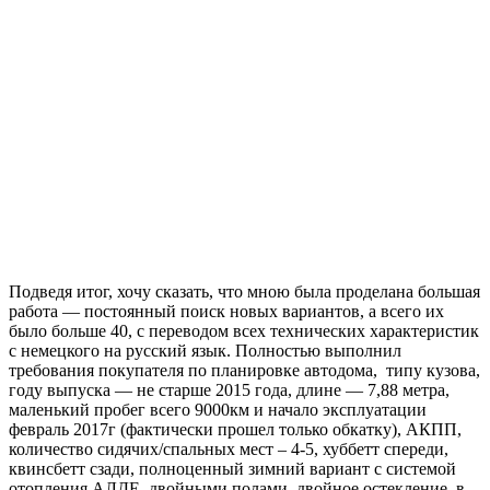
Подведя итог, хочу сказать, что мною была проделана большая
работа — постоянный поиск новых вариантов, а всего их
было больше 40, с переводом всех технических характеристик
с немецкого на русский язык. Полностью выполнил
требования покупателя по планировке автодома, типу кузова,
году выпуска — не старше 2015 года, длине — 7,88 метра,
маленький пробег всего 9000км и начало эксплуатации
февраль 2017г (фактически прошел только обкатку), АКПП,
количество сидячих/спальных мест – 4-5, хуббетт спереди,
квинсбетт сзади, полноценный зимний вариант с системой
отопления АЛДЕ, двойными полами, двойное остекление, в