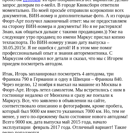
запрос дилерам по е-мейл. В городе Квиксборн ответили
моментально. По моей просьбе отправили ксерокопии всех
документов, ВИН-номер и дополнительные фото. А из города
Фюрт-Арт получил лаконичный ответ: мы не предоставляем
на сторону ВИН-номера и документы! Но я не растерялся!
Знаю, как общаться дальше с такими продавцами.)) Уже на
следующее утро продавец по имени Маркус прислал копию
техпаспорта. По ВИН-номеру узнаю дату выпуска –
30.05.2015г. Я не ошибся с датой! И в этом мне помог
профессиональный опыт и знания авторемонтника. С
Маркусом обговорил все детали и сказал, что мы с Игорем
приедем посмотреть автодом.
Итак, Игорь запланировал посмотреть 4 автодома, три
Франкиа 790 в Германии и одну в Швеции – Франкиа 840.
Через неделю, 12 ноября я выехал на машине из Москвы в
Фюрт-Арт. Игорь летел самолетом. Мы встретились с ним в
гостинице недалеко от Мюнхена и сразу же поехали к
Маркусу. Все, что заявлено в объявлении на сайте,
соответствовало описанию и фотографиям, кроме пробега,
который был 9000 км вместо указанных 7000 км. Но, тем не
менее, у него по-прежнему было состояние нового автодома!
Всего 9000 км, дата выпуска май 2015 года, начало
эксплуатации февраль 2017 года. Отличный вариант! Такие
редко попадаются.