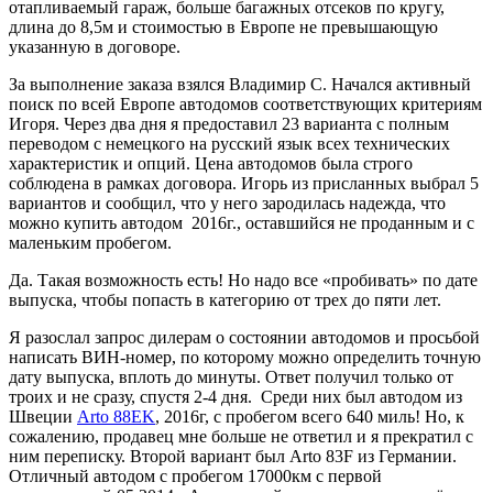
отапливаемый гараж, больше багажных отсеков по кругу,
длина до 8,5м и стоимостью в Европе не превышающую
указанную в договоре.
За выполнение заказа взялся Владимир С. Начался активный
поиск по всей Европе автодомов соответствующих критериям
Игоря. Через два дня я предоставил 23 варианта с полным
переводом с немецкого на русский язык всех технических
характеристик и опций. Цена автодомов была строго
соблюдена в рамках договора. Игорь из присланных выбрал 5
вариантов и сообщил, что у него зародилась надежда, что
можно купить автодом 2016г., оставшийся не проданным и с
маленьким пробегом.
Да. Такая возможность есть! Но надо все «пробивать» по дате
выпуска, чтобы попасть в категорию от трех до пяти лет.
Я разослал запрос дилерам о состоянии автодомов и просьбой
написать ВИН-номер, по которому можно определить точную
дату выпуска, вплоть до минуты. Ответ получил только от
троих и не сразу, спустя 2-4 дня. Среди них был автодом из
Швеции
Arto 88EK
, 2016г, с пробегом всего 640 миль! Но, к
сожалению, продавец мне больше не ответил и я прекратил с
ним переписку. Второй вариант был Arto 83F из Германии.
Отличный автодом с пробегом 17000км с первой