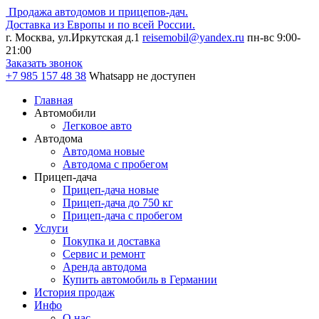
Продажа автодомов и прицепов-дач.
Доставка из Европы и по всей России.
г. Москва, ул.Иркутская д.1
reisemobil@yandex.ru
пн-вс 9:00-
21:00
Заказать звонок
+7 985
157 48 38
Whatsapp не доступен
Главная
Автомобили
Легковое авто
Автодома
Автодома новые
Автодома с пробегом
Прицеп-дача
Прицеп-дача новые
Прицеп-дача до 750 кг
Прицеп-дача с пробегом
Услуги
Покупка и доставка
Сервис и ремонт
Аренда автодома
Купить автомобиль в Германии
История продаж
Инфо
О нас