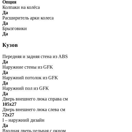
Опция
Колпаки на колёса
Да
Расширитель арки колеса
Да
Брызговики
Да
Кузов
Передняя и задняя стена из ABS
Да
Наружние стены из GFK
Да
Наружний потолок из GFK
Да
Наружний пол из GFK
Да
Дверь внешнего люка справа см
105x27
Дверь внешнего люка слева см
72x27
I – наружний дизайн
Да
Входная дверь цельная с окном