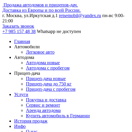
Продажа автодомов и прицепов-дач.
Доставка из Европы и по всей России.
г. Москва, ул.Иркутская д.1
reisemobil@yandex.ru
пн-вс 9:00-
21:00
Заказать звонок
+7 985
157 48 38
Whatsapp не доступен
Главная
Автомобили
Легковое авто
Автодома
Автодома новые
Автодома с пробегом
Прицеп-дача
Прицеп-дача новые
Прицеп-дача до 750 кг
Прицеп-дача с пробегом
Услуги
Покупка и доставка
Сервис и ремонт
Аренда автодома
Купить автомобиль в Германии
История продаж
Инфо
О нас