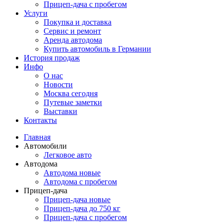
Прицеп-дача с пробегом
Услуги
Покупка и доставка
Сервис и ремонт
Аренда автодома
Купить автомобиль в Германии
История продаж
Инфо
О нас
Новости
Москва сегодня
Путевые заметки
Выставки
Контакты
Главная
Автомобили
Легковое авто
Автодома
Автодома новые
Автодома с пробегом
Прицеп-дача
Прицеп-дача новые
Прицеп-дача до 750 кг
Прицеп-дача с пробегом