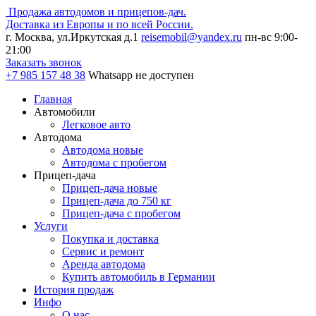
Продажа автодомов и прицепов-дач.
Доставка из Европы и по всей России.
г. Москва, ул.Иркутская д.1
reisemobil@yandex.ru
пн-вс 9:00-
21:00
Заказать звонок
+7 985
157 48 38
Whatsapp не доступен
Главная
Автомобили
Легковое авто
Автодома
Автодома новые
Автодома с пробегом
Прицеп-дача
Прицеп-дача новые
Прицеп-дача до 750 кг
Прицеп-дача с пробегом
Услуги
Покупка и доставка
Сервис и ремонт
Аренда автодома
Купить автомобиль в Германии
История продаж
Инфо
О нас