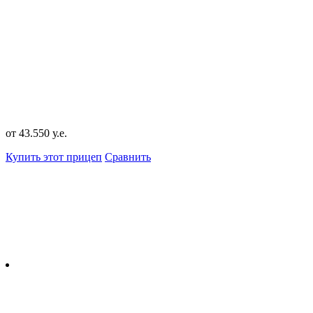
от 43.550 у.е.
Купить этот прицеп
Сравнить