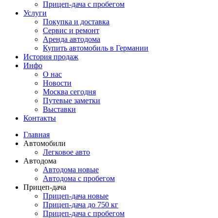
Прицеп-дача с пробегом
Услуги
Покупка и доставка
Сервис и ремонт
Аренда автодома
Купить автомобиль в Германии
История продаж
Инфо
О нас
Новости
Москва сегодня
Путевые заметки
Выставки
Контакты
Главная
Автомобили
Легковое авто
Автодома
Автодома новые
Автодома с пробегом
Прицеп-дача
Прицеп-дача новые
Прицеп-дача до 750 кг
Прицеп-дача с пробегом